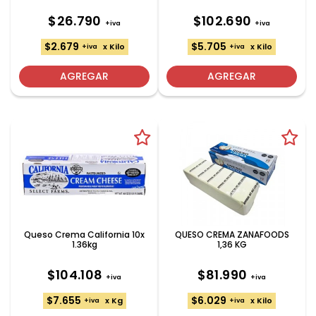
$26.790
$102.690
+iva
+iva
$2.679
$5.705
x Kilo
x Kilo
+iva
+iva
AGREGAR
AGREGAR
Queso Crema California 10x
QUESO CREMA ZANAFOODS
1.36kg
1,36 KG
$104.108
$81.990
+iva
+iva
$7.655
$6.029
x Kg
x Kilo
+iva
+iva