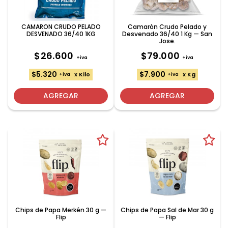
CAMARON CRUDO PELADO
Camarón Crudo Pelado y
DESVENADO 36/40 1KG
Desvenado 36/40 1 Kg — San
Jose.
$26.600
$79.000
+iva
+iva
$5.320
$7.900
x Kilo
x Kg
+iva
+iva
AGREGAR
AGREGAR
Chips de Papa Merkén 30 g —
Chips de Papa Sal de Mar 30 g
Flip
— Flip