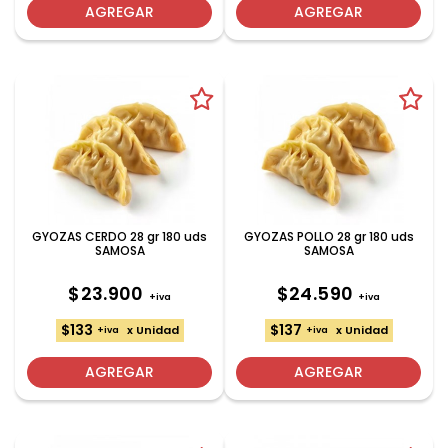
AGREGAR
AGREGAR
GYOZAS CERDO 28 gr 180 uds
GYOZAS POLLO 28 gr 180 uds
SAMOSA
SAMOSA
$23.900
$24.590
+iva
+iva
$133
$137
x Unidad
x Unidad
+iva
+iva
AGREGAR
AGREGAR