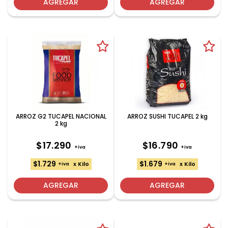
AGREGAR
AGREGAR
ARROZ G2 TUCAPEL NACIONAL
ARROZ SUSHI TUCAPEL 2 kg
2 kg
$17.290
$16.790
+iva
+iva
$1.729
$1.679
x Kilo
x Kilo
+iva
+iva
AGREGAR
AGREGAR