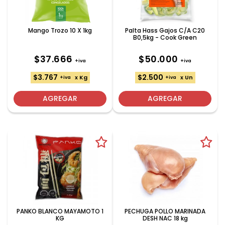
Mango Trozo 10 X 1kg
Palta Hass Gajos C/A C20
B0,5kg - Cook Green
$37.666
$50.000
+iva
+iva
$3.767
$2.500
x Kg
x Un
+iva
+iva
AGREGAR
AGREGAR
PANKO BLANCO MAYAMOTO 1
PECHUGA POLLO MARINADA
KG
DESH NAC 18 kg