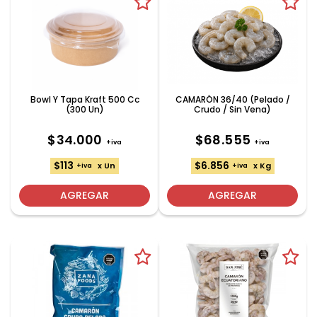
Bowl Y Tapa Kraft 500 Cc
CAMARÓN 36/40 (Pelado /
(300 Un)
Crudo / Sin Vena)
$34.000
$68.555
+iva
+iva
$113
$6.856
x Un
x Kg
+iva
+iva
AGREGAR
AGREGAR