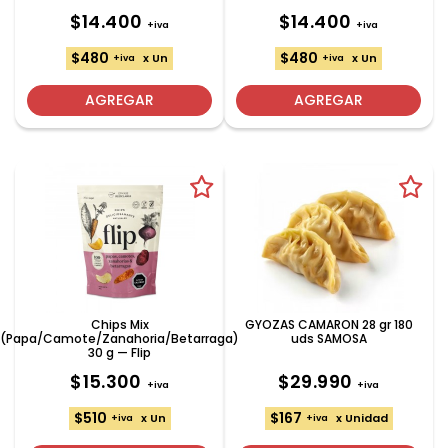
$14.400
$14.400
+iva
+iva
$480
$480
x Un
x Un
+iva
+iva
AGREGAR
AGREGAR
Chips Mix
GYOZAS CAMARON 28 gr 180
(Papa/Camote/Zanahoria/Betarraga)
uds SAMOSA
30 g — Flip
$15.300
$29.990
+iva
+iva
$510
$167
x Un
x Unidad
+iva
+iva