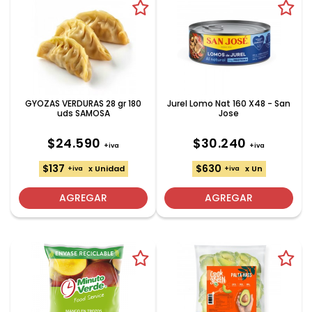
GYOZAS VERDURAS 28 gr 180
Jurel Lomo Nat 160 X48 - San
uds SAMOSA
Jose
$24.590
$30.240
+iva
+iva
$137
$630
x Unidad
x Un
+iva
+iva
AGREGAR
AGREGAR