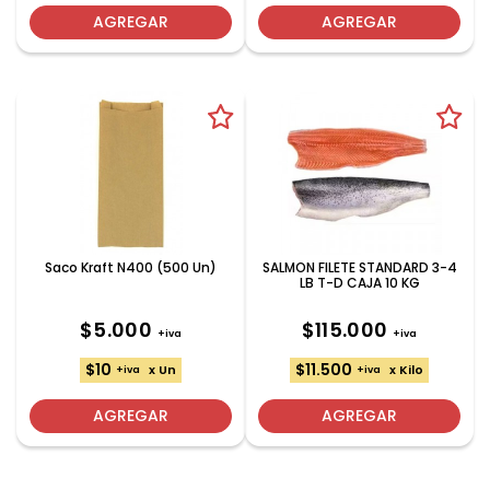
AGREGAR
AGREGAR
Saco Kraft N400 (500 Un)
SALMON FILETE STANDARD 3-4
LB T-D CAJA 10 KG
$5.000
$115.000
+iva
+iva
$10
$11.500
x Un
x Kilo
+iva
+iva
AGREGAR
AGREGAR