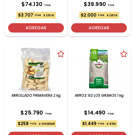
$74.130
$39.990
+iva
+iva
$3.707
$2.000
x Litro
x Litro
+iva
+iva
AGREGAR
AGREGAR
ARROLLADO PRIMAVERA 2 kg
ARROZ G2 LOS GRANOS 1 kg
$25.790
$14.490
+iva
+iva
$258
$1.449
x Unidad
x Kilo
+iva
+iva