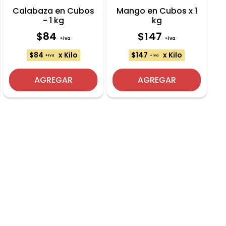
Calabaza en Cubos
Mango en Cubos x 1
- 1 kg
kg
$84
$147
+iva
+iva
$84
x Kilo
$147
x Kilo
+iva
+iva
AGREGAR
AGREGAR