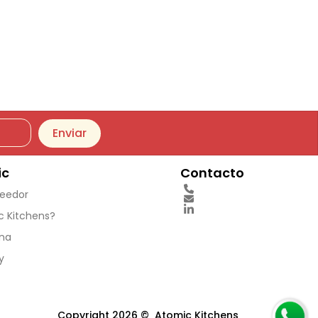
Enviar
ic
Contacto
veedor
c Kitchens?
ina
y
Copyright 2026 © Atomic Kitchens