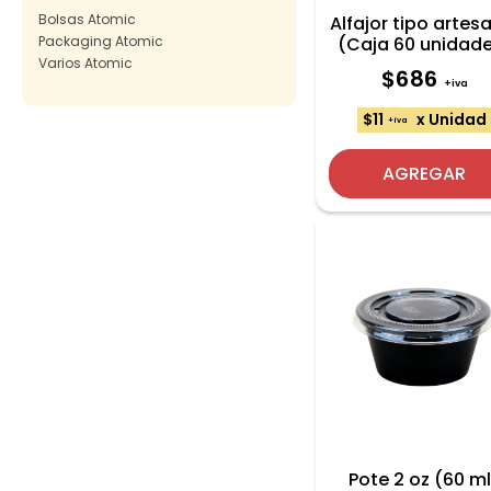
Bolsas Atomic
Alfajor tipo artes
Packaging Atomic
(Caja 60 unidad
Varios Atomic
$686
+iva
$11
x Unidad
+iva
AGREGAR
Pote 2 oz (60 m