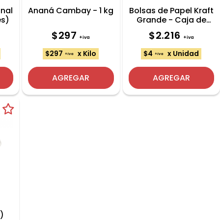
anal
Ananá Cambay - 1 kg
Bolsas de Papel Kraft
es)
Grande - Caja de
500 und
$297
$2.216
+iva
+iva
$297
x Kilo
$4
x Unidad
+iva
+iva
AGREGAR
AGREGAR
l)