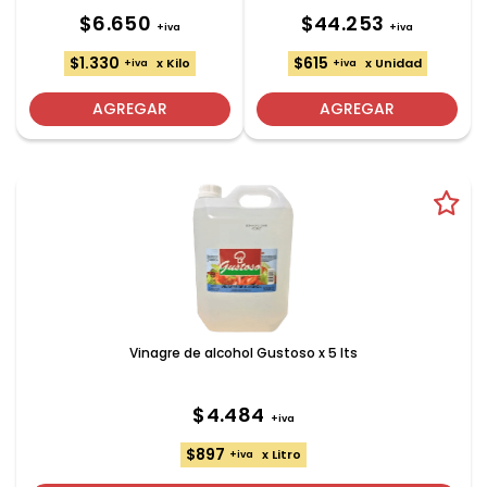
$6.650
$44.253
+iva
+iva
$1.330
$615
x Kilo
x Unidad
+iva
+iva
AGREGAR
AGREGAR
Vinagre de alcohol Gustoso x 5 lts
$4.484
+iva
$897
x Litro
+iva