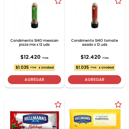
Condimento SHIO mexican
Condimento SHIO tomate
pizza mix x 12 uds
asado x 12 uds
$12.420
$12.420
+iva
+iva
$1.035
$1.035
x Unidad
x Unidad
+iva
+iva
AGREGAR
AGREGAR