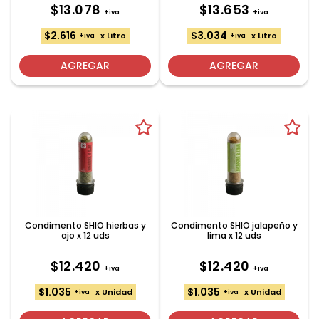
$13.078
$13.653
+iva
+iva
$2.616
$3.034
x Litro
x Litro
+iva
+iva
AGREGAR
AGREGAR
Condimento SHIO hierbas y
Condimento SHIO jalapeño y
ajo x 12 uds
lima x 12 uds
$12.420
$12.420
+iva
+iva
$1.035
$1.035
x Unidad
x Unidad
+iva
+iva