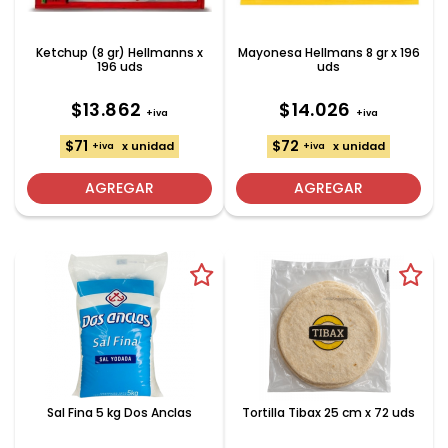
Ketchup (8 gr) Hellmanns x
Mayonesa Hellmans 8 gr x 196
196 uds
uds
$13.862
$14.026
+iva
+iva
$71
$72
x unidad
x unidad
+iva
+iva
AGREGAR
AGREGAR
Sal Fina 5 kg Dos Anclas
Tortilla Tibax 25 cm x 72 uds