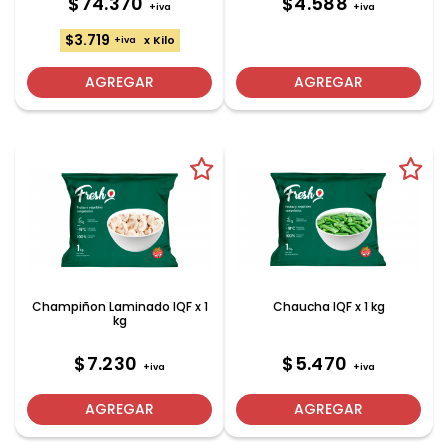
$74.370
$4.588
+iva
+iva
$3.719
x Kilo
+iva
AGREGAR
AGREGAR
Champiñon Laminado IQF x 1
Chaucha IQF x 1 kg
kg
$7.230
$5.470
+iva
+iva
AGREGAR
AGREGAR