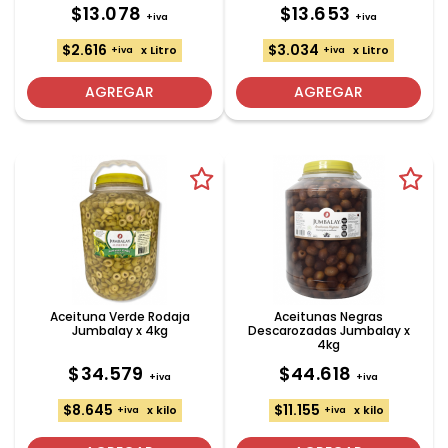
$13.078
$13.653
+iva
+iva
$2.616
$3.034
x Litro
x Litro
+iva
+iva
AGREGAR
AGREGAR
Aceituna Verde Rodaja
Aceitunas Negras
Jumbalay x 4kg
Descarozadas Jumbalay x
4kg
$34.579
$44.618
+iva
+iva
$8.645
$11.155
x kilo
x kilo
+iva
+iva