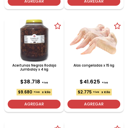
AGREGAR
AGREGAR
Aceitunas Negras Rodaja
Alas congeladas x 15 kg
Jumbalay x 4 kg
$38.718
$41.625
+iva
+iva
$9.680
$2.775
x kilo
x Kilo
+iva
+iva
AGREGAR
AGREGAR