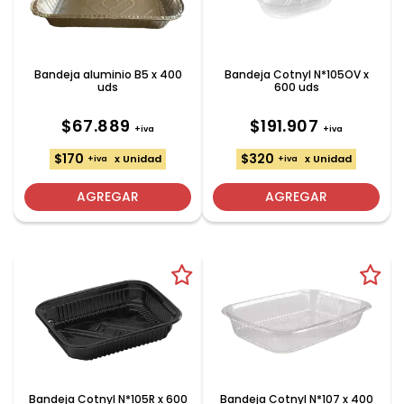
Bandeja aluminio B5 x 400
Bandeja Cotnyl N*105OV x
uds
600 uds
$67.889
$191.907
+iva
+iva
$170
$320
x Unidad
x Unidad
+iva
+iva
AGREGAR
AGREGAR
Bandeja Cotnyl N*105R x 600
Bandeja Cotnyl N*107 x 400