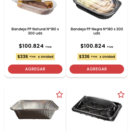
Bandeja PP Natural N*180 x
Bandeja PP Negra N*180 x 300
300 uds
uds
$100.824
$100.824
+iva
+iva
$336
$336
x Unidad
x Unidad
+iva
+iva
AGREGAR
AGREGAR