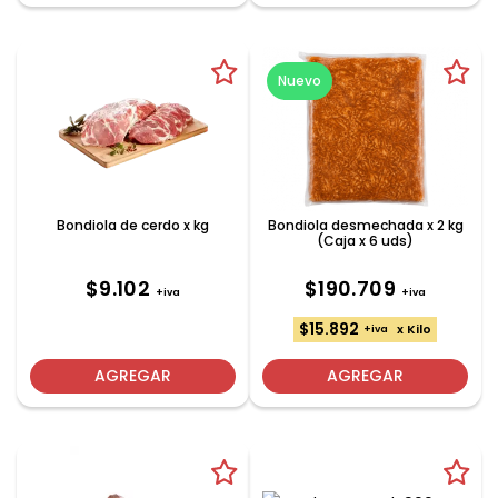
Nuevo
Bondiola de cerdo x kg
Bondiola desmechada x 2 kg
(Caja x 6 uds)
$9.102
$190.709
+iva
+iva
$15.892
x Kilo
+iva
AGREGAR
AGREGAR