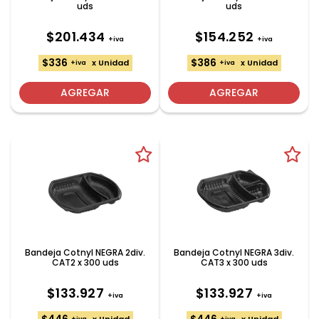
uds
uds
$201.434
$154.252
+iva
+iva
$336
$386
x Unidad
x Unidad
+iva
+iva
AGREGAR
AGREGAR
Bandeja Cotnyl NEGRA 2div.
Bandeja Cotnyl NEGRA 3div.
CAT2 x 300 uds
CAT3 x 300 uds
$133.927
$133.927
+iva
+iva