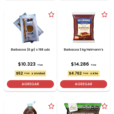
Barbacoa (8 gr) x 198 uds
Barbacoa 3 kg Helmann’s
$10.323
$14.286
+iva
+iva
$52
$4.762
x Unidad
x Kilo
+iva
+iva
AGREGAR
AGREGAR