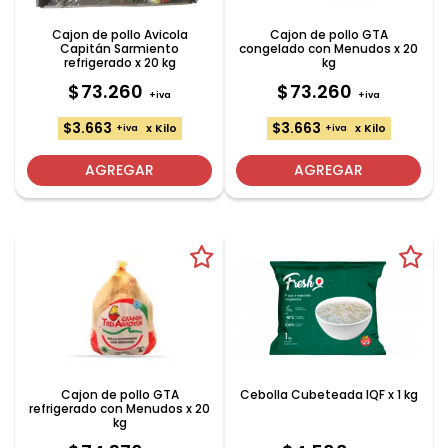
Cajon de pollo Avicola
Cajon de pollo GTA
Capitán Sarmiento
congelado con Menudos x 20
refrigerado x 20 kg
kg
$73.260
$73.260
+iva
+iva
$3.663
$3.663
x Kilo
x Kilo
+iva
+iva
AGREGAR
AGREGAR
Cajon de pollo GTA
Cebolla Cubeteada IQF x 1 kg
refrigerado con Menudos x 20
kg