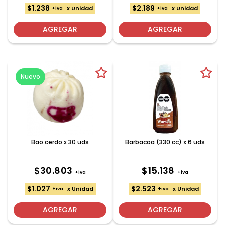
$1.238
$2.189
x Unidad
x Unidad
+iva
+iva
AGREGAR
AGREGAR
Nuevo
Bao cerdo x 30 uds
Barbacoa (330 cc) x 6 uds
$30.803
$15.138
+iva
+iva
$1.027
$2.523
x Unidad
x Unidad
+iva
+iva
AGREGAR
AGREGAR