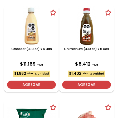
Cheddar (330 cc) x 6 uds
Chimichurri (330 cc) x 6 uds
$11.169
$8.412
+iva
+iva
$1.862
$1.402
x Unidad
x Unidad
+iva
+iva
AGREGAR
AGREGAR