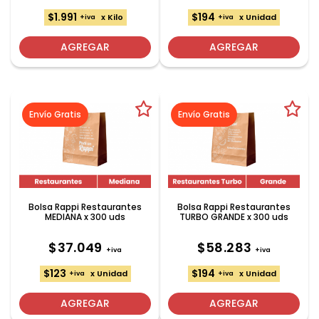
$1.991
$194
x Kilo
x Unidad
+iva
+iva
AGREGAR
AGREGAR
Envío Gratis
Envío Gratis
Bolsa Rappi Restaurantes
Bolsa Rappi Restaurantes
MEDIANA x 300 uds
TURBO GRANDE x 300 uds
$37.049
$58.283
+iva
+iva
$123
$194
x Unidad
x Unidad
+iva
+iva
AGREGAR
AGREGAR