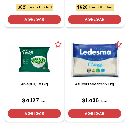
$621
$628
x Unidad
x Unidad
+iva
+iva
AGREGAR
AGREGAR
Arveja IQF x 1 kg
Azucar Ledesma x 1 kg
$4.127
$1.436
+iva
+iva
AGREGAR
AGREGAR