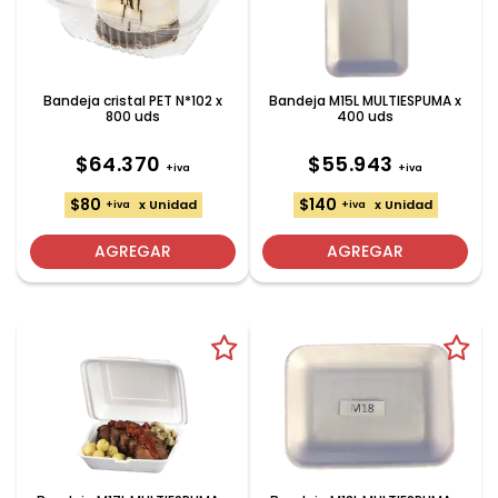
Bandeja cristal PET N*102 x
Bandeja M15L MULTIESPUMA x
800 uds
400 uds
$64.370
$55.943
+iva
+iva
$80
$140
x Unidad
x Unidad
+iva
+iva
AGREGAR
AGREGAR