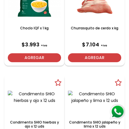
Choclo IQF x 1 kg
Churrasquito de cerdo x kg
$3.993
$7.104
+iva
+iva
AGREGAR
AGREGAR
Condimento SHIO hierbas y
Condimento SHIO jalapeño y
ajo x 12 uds
lima x 12 uds