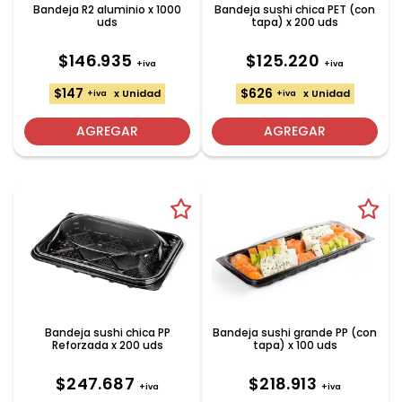
Bandeja R2 aluminio x 1000
Bandeja sushi chica PET (con
uds
tapa) x 200 uds
$146.935
$125.220
+iva
+iva
$147
$626
x Unidad
x Unidad
+iva
+iva
AGREGAR
AGREGAR
Bandeja sushi chica PP
Bandeja sushi grande PP (con
Reforzada x 200 uds
tapa) x 100 uds
$247.687
$218.913
+iva
+iva