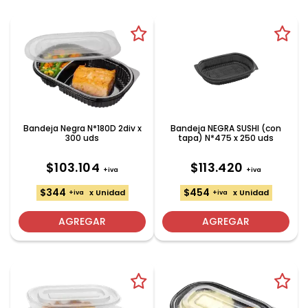
Bandeja Negra N*180D 2div x
Bandeja NEGRA SUSHI (con
300 uds
tapa) N*475 x 250 uds
$103.104
$113.420
+iva
+iva
$344
$454
x Unidad
x Unidad
+iva
+iva
AGREGAR
AGREGAR