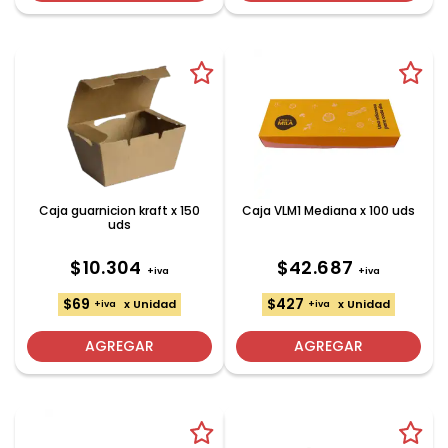
Caja guarnicion kraft x 150
Caja VLM1 Mediana x 100 uds
uds
$10.304
$42.687
+iva
+iva
$69
$427
x Unidad
x Unidad
+iva
+iva
AGREGAR
AGREGAR