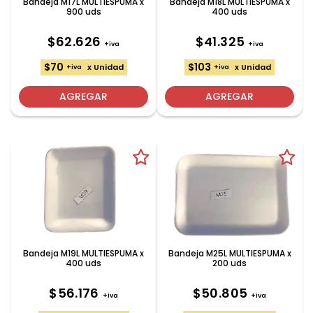
Bandeja M17L MULTIESPUMA x
Bandeja M18L MULTIESPUMA x
900 uds
400 uds
$62.626
$41.325
+iva
+iva
$70
$103
x Unidad
x Unidad
+iva
+iva
AGREGAR
AGREGAR
Bandeja M19L MULTIESPUMA x
Bandeja M25L MULTIESPUMA x
400 uds
200 uds
$56.176
$50.805
+iva
+iva