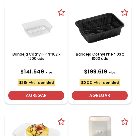
Bandeja Cotnyl PP N*102 x
Bandeja Cotnyl PP N*103 x
1200 uds
1000 uds
$141.549
$199.619
+iva
+iva
$118
$200
x Unidad
x Unidad
+iva
+iva
AGREGAR
AGREGAR