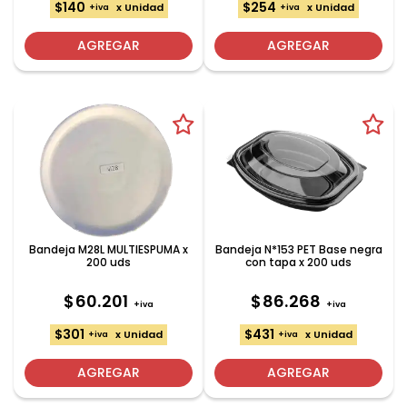
$140
$254
x Unidad
x Unidad
+iva
+iva
AGREGAR
AGREGAR
Bandeja M28L MULTIESPUMA x
Bandeja N*153 PET Base negra
200 uds
con tapa x 200 uds
$60.201
$86.268
+iva
+iva
$301
$431
x Unidad
x Unidad
+iva
+iva
AGREGAR
AGREGAR