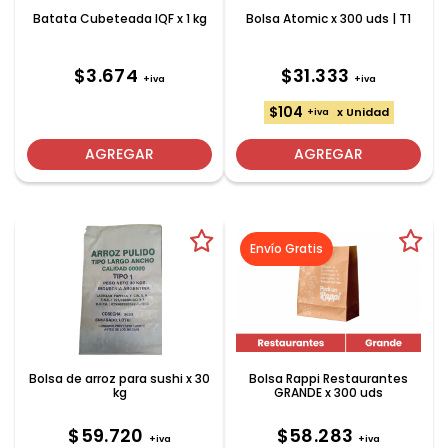
Batata Cubeteada IQF x 1 kg
Bolsa Atomic x 300 uds | T1
$3.674
$31.333
+iva
+iva
$104
x Unidad
+iva
AGREGAR
AGREGAR
Envío Gratis
Bolsa de arroz para sushi x 30
Bolsa Rappi Restaurantes
kg
GRANDE x 300 uds
$59.720
$58.283
+iva
+iva