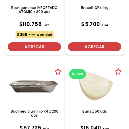
Bowl generico IMPORTADO
Brocoli IQF x 1 kg
ATOMIC x 300 uds
$110.758
$5.700
+iva
+iva
$369
x Unidad
+iva
AGREGAR
AGREGAR
Nuevo
Budinera aluminio R4 x 200
Buns x 50 uds
uds
$57.725
$16.040
+iva
+iva