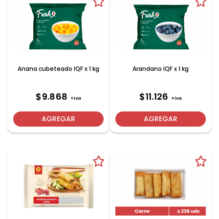
Anana cubeteado IQF x 1 kg
Arandano IQF x 1 kg
$9.868
$11.126
+iva
+iva
AGREGAR
AGREGAR