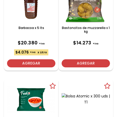
Barbacoa x 5 lts
Bastoncitos de muzzarella x 1
kg
$20.380
$14.273
+iva
+iva
$4.076
x Litro
+iva
AGREGAR
AGREGAR