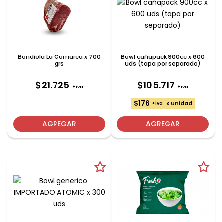
Bondiola La Comarca x 700
Bowl cañapack 900cc x 600
grs
uds (tapa por separado)
$21.725
$105.717
+iva
+iva
$176
x Unidad
+iva
AGREGAR
AGREGAR