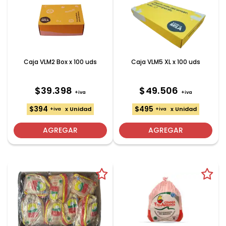
Caja VLM2 Box x 100 uds
Caja VLM5 XL x 100 uds
$39.398
$49.506
+iva
+iva
$394
$495
x Unidad
x Unidad
+iva
+iva
AGREGAR
AGREGAR