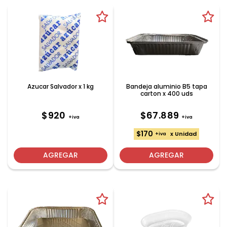
Azucar Salvador x 1 kg
Bandeja aluminio B5 tapa
carton x 400 uds
$920
$67.889
+iva
+iva
$170
x Unidad
+iva
AGREGAR
AGREGAR