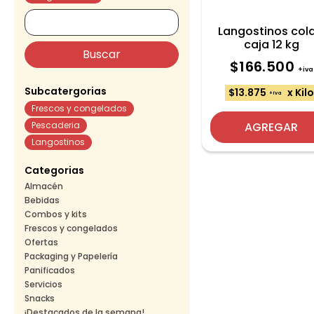
Langostinos cola
caja 12 kg
$166.500
+iva
Subcatergorias
$13.875
x Kil
+iva
Frescos y congelados
Pescaderia
AGREGAR
Langostinos
Categorias
Almacén
Bebidas
Combos y kits
Frescos y congelados
Ofertas
Packaging y Papelería
Panificados
Servicios
Snacks
¡Destacados de la semana!