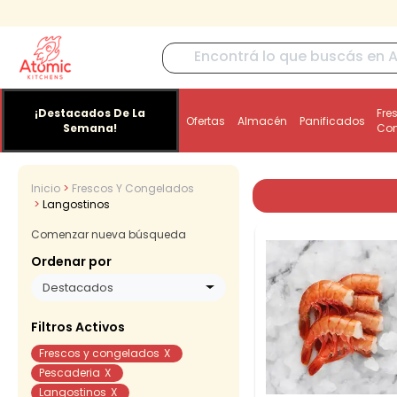
¡Destacados De La
Fre
Ofertas
Almacén
Panificados
Semana!
Co
Inicio
Frescos Y Congelados
Langostinos
Comenzar nueva búsqueda
Ordenar por
Destacados
Filtros Activos
Frescos y congelados
X
Pescaderia
X
Langostinos
X