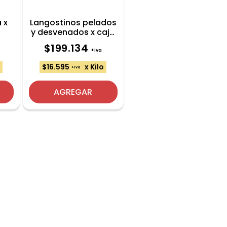
 x
Langostinos pelados
y desvenados x caja
12 kg
$199.134
+iva
o
$16.595
x Kilo
+iva
AGREGAR