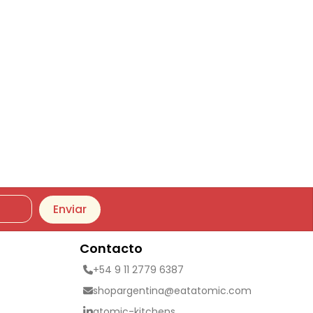
Enviar
Contacto
+54 9 11 2779 6387
shopargentina@eatatomic.com
atomic-kitchens