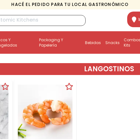
HACÉ EL PEDIDO PARA TU LOCAL GASTRONÓMICO
scos Y
Packaging Y
Combos
Bebidas
Snacks
ngelados
Papelería
Kits
LANGOSTINOS