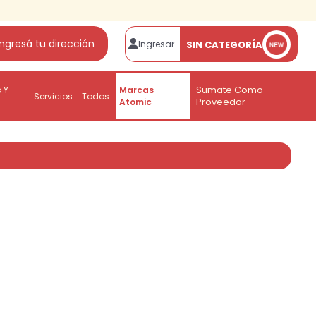
Ingresá tu dirección
SIN CATEGORÍA
Ingresar
Sumate Como
 Y
Marcas
Servicios
Todos
Proveedor
Atomic