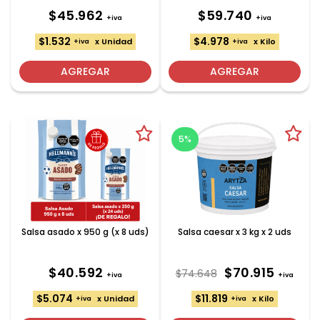
$45.962
$59.740
+iva
+iva
$1.532
$4.978
x Unidad
x Kilo
+iva
+iva
AGREGAR
AGREGAR
5%
Salsa asado x 950 g (x 8 uds)
Salsa caesar x 3 kg x 2 uds
$40.592
$70.915
$74.648
+iva
+iva
$5.074
$11.819
x Unidad
x Kilo
+iva
+iva