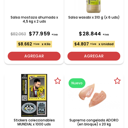
Salsa mostaza ahumada x
Salsa wasabi x 310 g (x 6 uds)
4,5 kg x 2 uds
$77.959
$28.844
$82.063
+iva
+iva
$8.662
$4.807
x Kilo
x Unidad
+iva
+iva
AGREGAR
AGREGAR
Nuevo
Stickers coleccionables
Suprema congelada ADORO
MUNDIAL x 1000 uds
(en bloque) x 20 kg