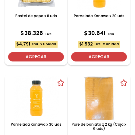
Pastel de papa x 8 uds
Pomelada Kanawa x 20 uds
$38.326
$30.641
+iva
+iva
$4.791
$1.532
x Unidad
x Unidad
+iva
+iva
AGREGAR
AGREGAR
Pomelada Kanawa x 30 uds
Pure de boniato x 2 kg (Caja x
6 uds)