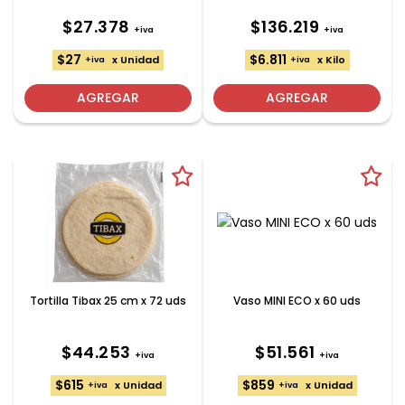
$27.378
$136.219
+iva
+iva
$27
$6.811
x Unidad
x Kilo
+iva
+iva
AGREGAR
AGREGAR
Tortilla Tibax 25 cm x 72 uds
Vaso MINI ECO x 60 uds
$44.253
$51.561
+iva
+iva
$615
$859
x Unidad
x Unidad
+iva
+iva