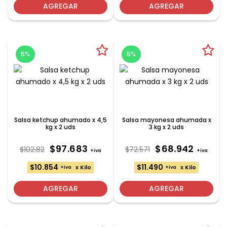
AGREGAR
AGREGAR
5%
5%
Salsa ketchup ahumado x 4,5
Salsa mayonesa ahumada x
kg x 2 uds
3 kg x 2 uds
$97.683
$68.942
$102.82
$72.571
+iva
+iva
$10.854
$11.490
x Kilo
x Kilo
+iva
+iva
AGREGAR
AGREGAR