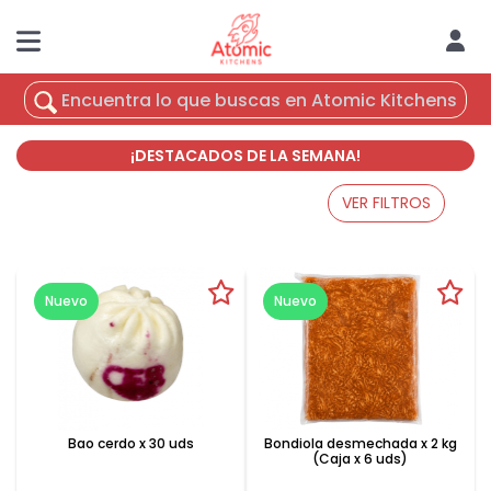
¡DESTACADOS DE LA SEMANA!
VER FILTROS
Nuevo
Nuevo
Bao cerdo x 30 uds
Bondiola desmechada x 2 kg
(Caja x 6 uds)