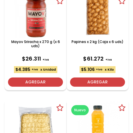
Mayov Sriracha x 270 g (x 6
Papines x 2 kg (Caja x 6 uds)
uds)
$26.311
$61.272
+iva
+iva
$4.385
$5.106
x Unidad
x Kilo
+iva
+iva
AGREGAR
AGREGAR
Nuevo