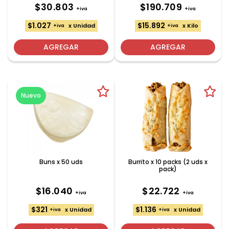
$30.803
$190.709
+iva
+iva
$1.027
$15.892
x Unidad
x Kilo
+iva
+iva
AGREGAR
AGREGAR
Nuevo
Buns x 50 uds
Burrito x 10 packs (2 uds x
pack)
$16.040
$22.722
+iva
+iva
$321
$1.136
x Unidad
x Unidad
+iva
+iva