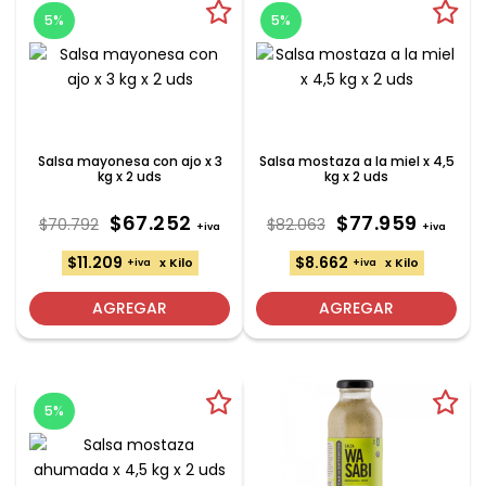
5%
5%
Salsa mayonesa con ajo x 3
Salsa mostaza a la miel x 4,5
kg x 2 uds
kg x 2 uds
$67.252
$77.959
$70.792
$82.063
+iva
+iva
$11.209
$8.662
x Kilo
x Kilo
+iva
+iva
AGREGAR
AGREGAR
5%