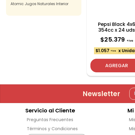
Atomic Jugos Naturales Interior
Pepsi Black 4x
354cc x 24 ud
$25.379
+iva
$1.057
x Unid
+iva
AGREGAR
Newsletter
Servicio al Cliente
Mi
Preguntas Frecuentes
Mi
Términos y Condiciones
Mi