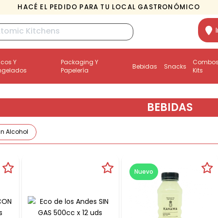
HACÉ EL PEDIDO PARA TU LOCAL GASTRONÓMICO
scos Y
Packaging Y
Combos
Bebidas
Snacks
ngelados
Papelería
Kits
BEBIDAS
in Alcohol
Nuevo