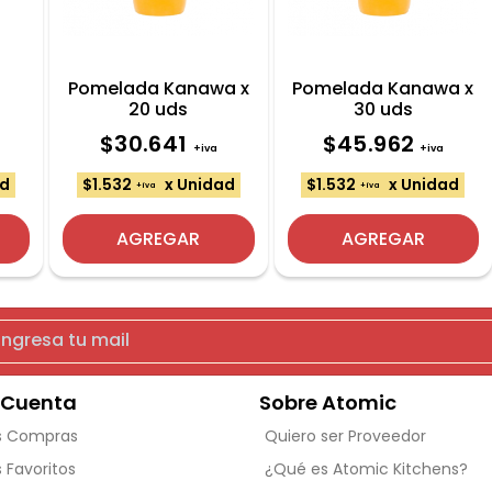
6
Pomelada Kanawa x
Pomelada Kanawa x
s
20 uds
30 uds
$30.641
$45.962
+iva
+iva
ad
$1.532
x Unidad
$1.532
x Unidad
+iva
+iva
AGREGAR
AGREGAR
 Cuenta
Sobre Atomic
s Compras
Quiero ser Proveedor
s Favoritos
¿Qué es Atomic Kitchens?