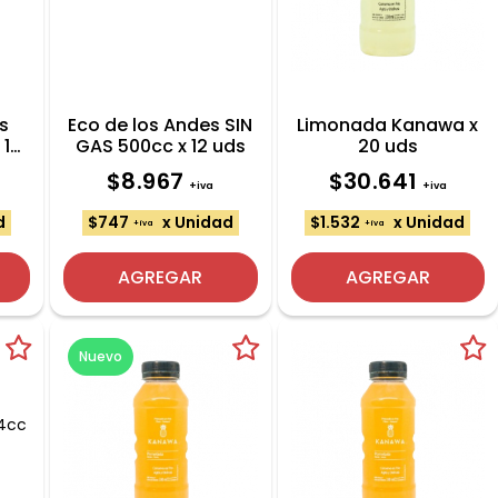
s
Eco de los Andes SIN
Limonada Kanawa x
 12
GAS 500cc x 12 uds
20 uds
$8.967
$30.641
+iva
+iva
d
$747
x Unidad
$1.532
x Unidad
+iva
+iva
AGREGAR
AGREGAR
Nuevo