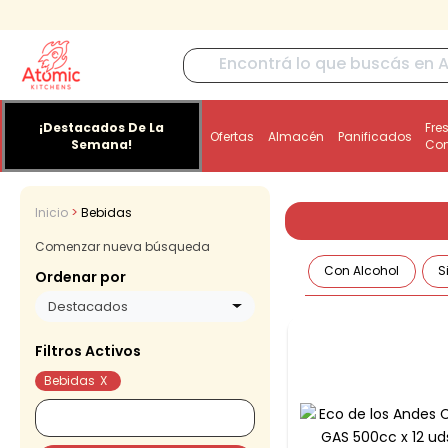
¡Destacados De La
Fre
Ofertas
Almacén
Panificados
Semana!
Co
Inicio
Bebidas
Comenzar nueva búsqueda
Con Alcohol
S
Ordenar por
Destacados
Filtros Activos
Bebidas
X