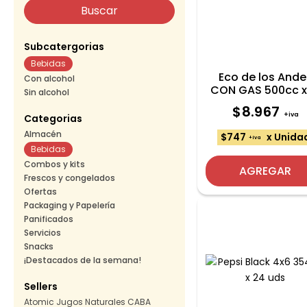
Subcatergorias
Bebidas
Eco de los Ande
Con alcohol
CON GAS 500cc x
Sin alcohol
uds
$8.967
+iva
Categorias
Almacén
$747
x Unida
+iva
Bebidas
Combos y kits
AGREGAR
Frescos y congelados
Ofertas
Packaging y Papelería
Panificados
Servicios
Snacks
¡Destacados de la semana!
Sellers
Atomic Jugos Naturales CABA