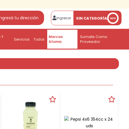
Ingresá tu dirección
SIN CATEGORÍA
Ingresar
Sumate Como
 Y
Marcas
Servicios
Todos
Proveedor
Atomic