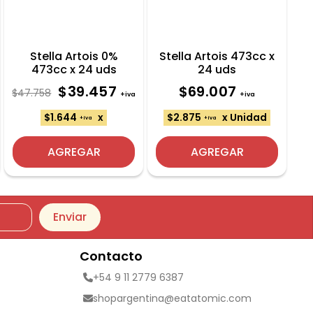
Stella Artois 0%
Stella Artois 473cc x
473cc x 24 uds
24 uds
$39.457
$69.007
$47.758
+iva
+iva
$1.644
x
$2.875
x Unidad
+iva
+iva
AGREGAR
AGREGAR
Enviar
Contacto
+54 9 11 2779 6387
shopargentina@eatatomic.com