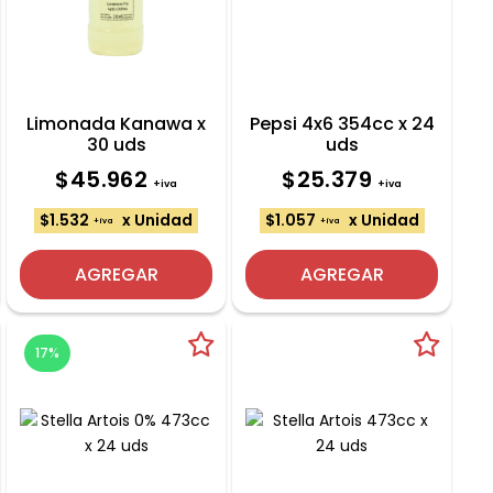
Limonada Kanawa x
Pepsi 4x6 354cc x 24
30 uds
uds
$45.962
$25.379
+iva
+iva
$1.532
x Unidad
$1.057
x Unidad
+iva
+iva
AGREGAR
AGREGAR
17%