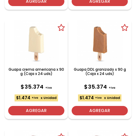
AGREGAR
AGREGAR
Guapa crema americana x 90
Guapa DDL granizado x 90 g
g (Caja x 24 uds)
(Caja x 24 uds)
$35.374
$35.374
+iva
+iva
$1.474
$1.474
x Unidad
x Unidad
+iva
+iva
AGREGAR
AGREGAR