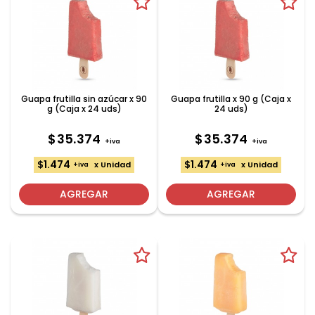
Guapa frutilla sin azúcar x 90
Guapa frutilla x 90 g (Caja x
g (Caja x 24 uds)
24 uds)
$35.374
$35.374
+iva
+iva
$1.474
$1.474
x Unidad
x Unidad
+iva
+iva
AGREGAR
AGREGAR