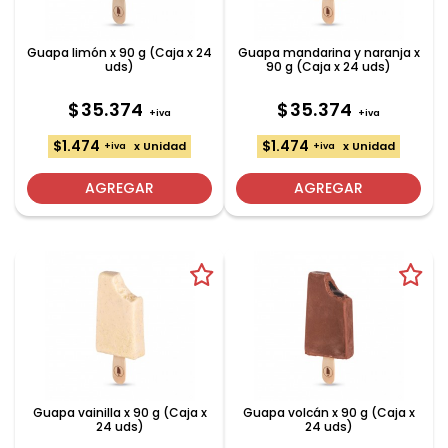
Guapa limón x 90 g (Caja x 24
Guapa mandarina y naranja x
uds)
90 g (Caja x 24 uds)
$35.374
$35.374
+iva
+iva
$1.474
$1.474
x Unidad
x Unidad
+iva
+iva
AGREGAR
AGREGAR
Guapa vainilla x 90 g (Caja x
Guapa volcán x 90 g (Caja x
24 uds)
24 uds)